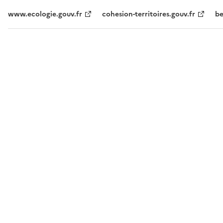
www.ecologie.gouv.fr
cohesion-territoires.gouv.fr
be