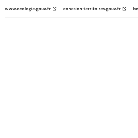
www.ecologie.gouv.fr
cohesion-territoires.gouv.fr
be