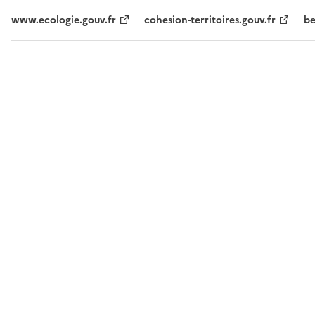
www.ecologie.gouv.fr
cohesion-territoires.gouv.fr
be