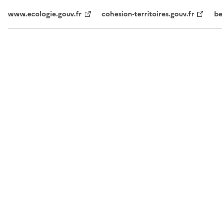
www.ecologie.gouv.fr
cohesion-territoires.gouv.fr
be