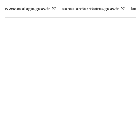
www.ecologie.gouv.fr
cohesion-territoires.gouv.fr
be