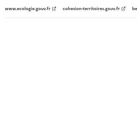
www.ecologie.gouv.fr
cohesion-territoires.gouv.fr
be