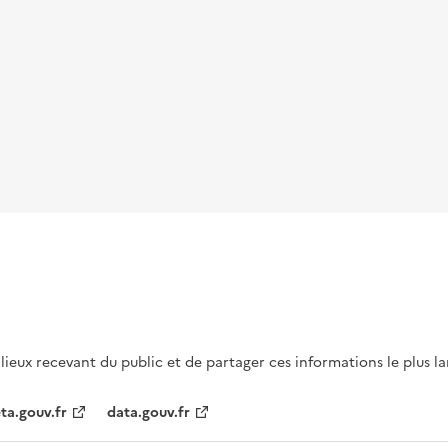
s lieux recevant du public et de partager ces informations le plus l
ta.gouv.fr
data.gouv.fr