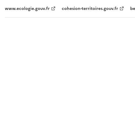
www.ecologie.gouv.fr
cohesion-territoires.gouv.fr
be