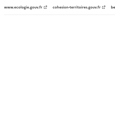
www.ecologie.gouv.fr
cohesion-territoires.gouv.fr
be