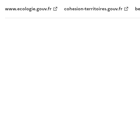
www.ecologie.gouv.fr
cohesion-territoires.gouv.fr
be