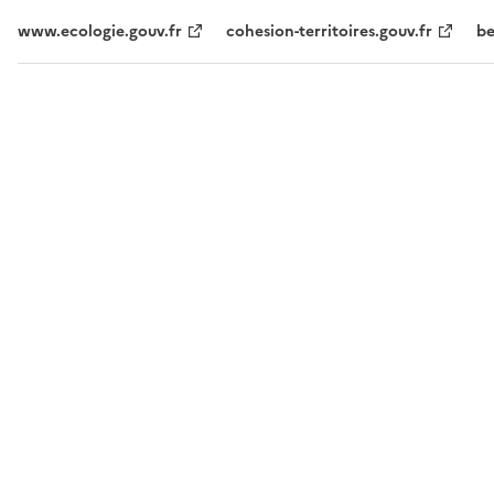
www.ecologie.gouv.fr
cohesion-territoires.gouv.fr
be