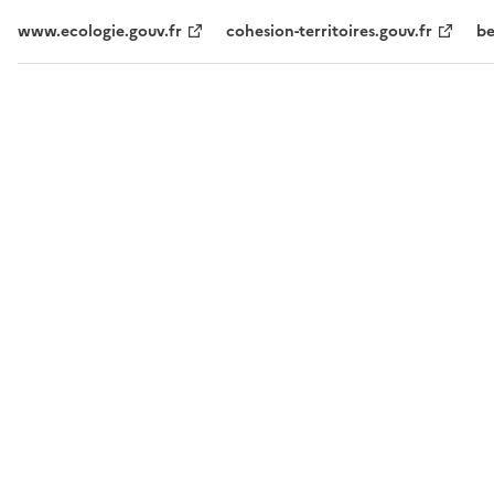
www.ecologie.gouv.fr
cohesion-territoires.gouv.fr
be