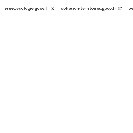
www.ecologie.gouv.fr
cohesion-territoires.gouv.fr
be