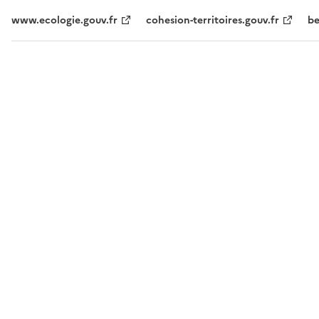
www.ecologie.gouv.fr
cohesion-territoires.gouv.fr
be