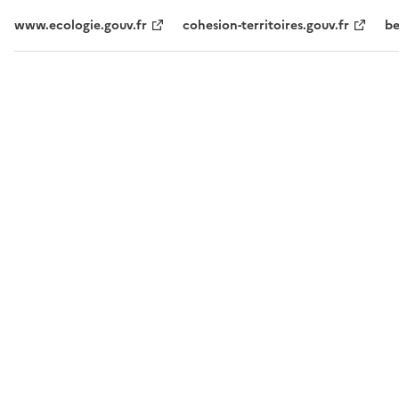
www.ecologie.gouv.fr
cohesion-territoires.gouv.fr
be