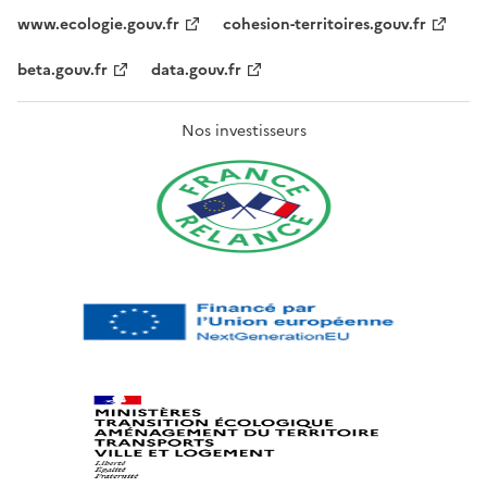
www.ecologie.gouv.fr
cohesion-territoires.gouv.fr
beta.gouv.fr
data.gouv.fr
Nos investisseurs