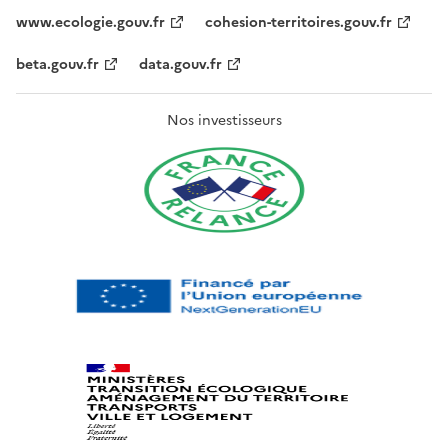
www.ecologie.gouv.fr
cohesion-territoires.gouv.fr
beta.gouv.fr
data.gouv.fr
Nos investisseurs