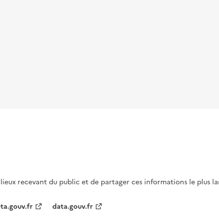
s lieux recevant du public et de partager ces informations le plus l
ta.gouv.fr
data.gouv.fr