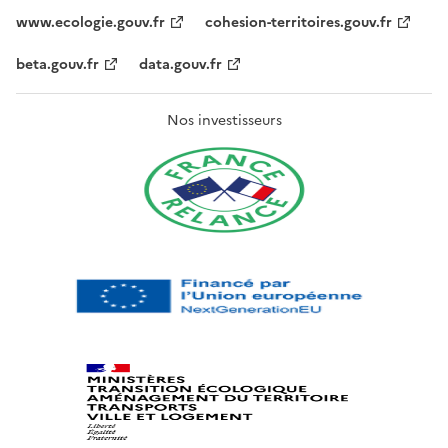
www.ecologie.gouv.fr
cohesion-territoires.gouv.fr
beta.gouv.fr
data.gouv.fr
Nos investisseurs