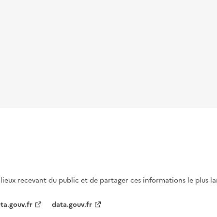
s lieux recevant du public et de partager ces informations le plus l
ta.gouv.fr
data.gouv.fr