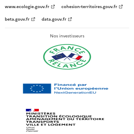
www.ecologie.gouv.fr
cohesion-territoires.gouv.fr
beta.gouv.fr
data.gouv.fr
Nos investisseurs