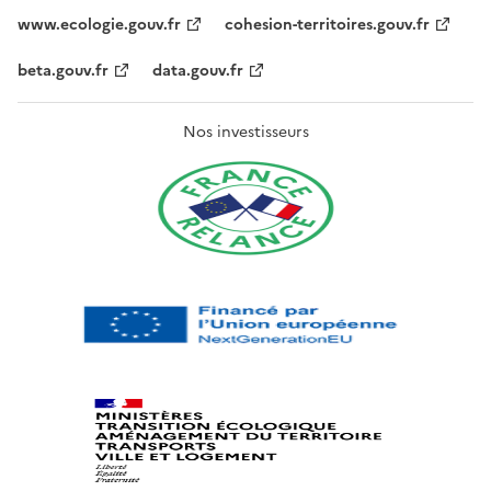
www.ecologie.gouv.fr
cohesion-territoires.gouv.fr
beta.gouv.fr
data.gouv.fr
Nos investisseurs