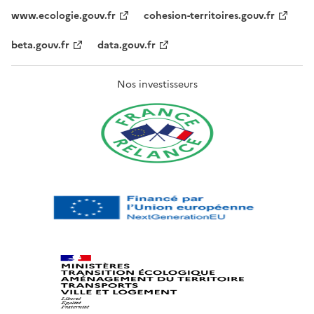
www.ecologie.gouv.fr
cohesion-territoires.gouv.fr
beta.gouv.fr
data.gouv.fr
Nos investisseurs