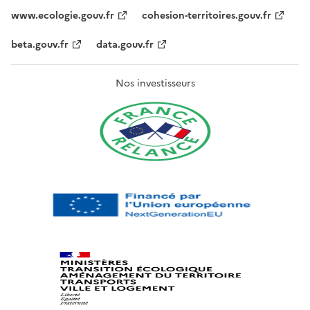
www.ecologie.gouv.fr
cohesion-territoires.gouv.fr
beta.gouv.fr
data.gouv.fr
Nos investisseurs