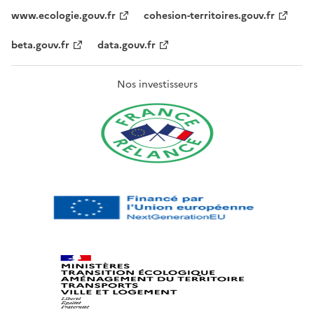
www.ecologie.gouv.fr
cohesion-territoires.gouv.fr
beta.gouv.fr
data.gouv.fr
Nos investisseurs