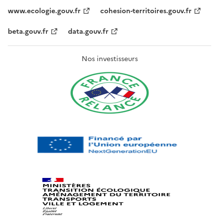
www.ecologie.gouv.fr
cohesion-territoires.gouv.fr
beta.gouv.fr
data.gouv.fr
Nos investisseurs