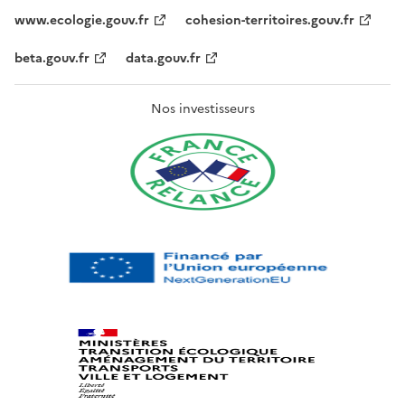
www.ecologie.gouv.fr
cohesion-territoires.gouv.fr
beta.gouv.fr
data.gouv.fr
Nos investisseurs