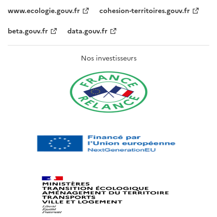
www.ecologie.gouv.fr
cohesion-territoires.gouv.fr
beta.gouv.fr
data.gouv.fr
Nos investisseurs