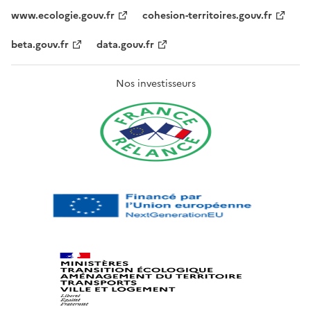
www.ecologie.gouv.fr
cohesion-territoires.gouv.fr
beta.gouv.fr
data.gouv.fr
Nos investisseurs