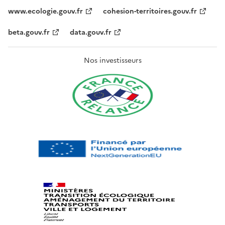
www.ecologie.gouv.fr
cohesion-territoires.gouv.fr
beta.gouv.fr
data.gouv.fr
Nos investisseurs