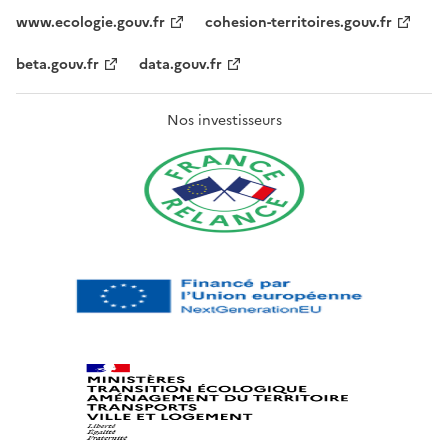
www.ecologie.gouv.fr
cohesion-territoires.gouv.fr
beta.gouv.fr
data.gouv.fr
Nos investisseurs