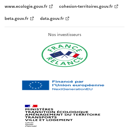
www.ecologie.gouv.fr
cohesion-territoires.gouv.fr
beta.gouv.fr
data.gouv.fr
Nos investisseurs