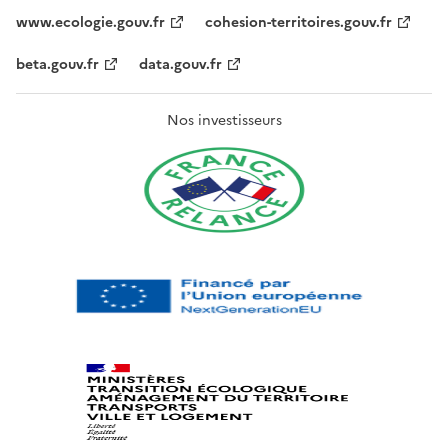
www.ecologie.gouv.fr
cohesion-territoires.gouv.fr
beta.gouv.fr
data.gouv.fr
Nos investisseurs