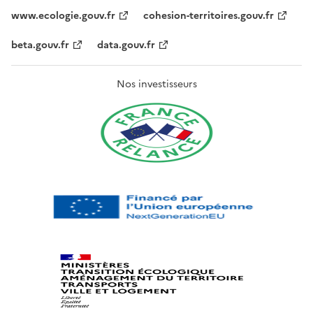
www.ecologie.gouv.fr
cohesion-territoires.gouv.fr
beta.gouv.fr
data.gouv.fr
Nos investisseurs