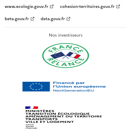
www.ecologie.gouv.fr
cohesion-territoires.gouv.fr
beta.gouv.fr
data.gouv.fr
Nos investisseurs