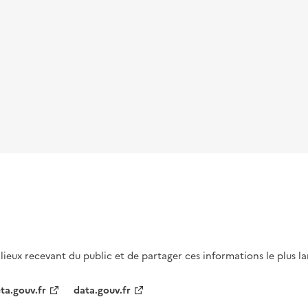
s lieux recevant du public et de partager ces informations le plus l
ta.gouv.fr
data.gouv.fr