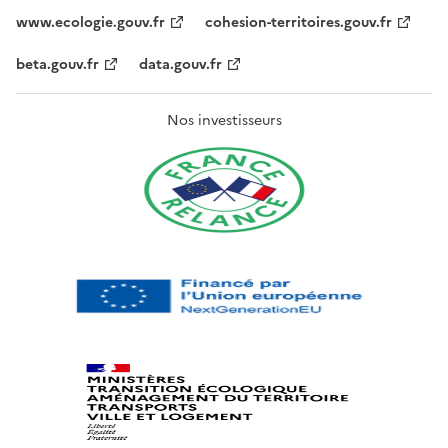
www.ecologie.gouv.fr
cohesion-territoires.gouv.fr
beta.gouv.fr
data.gouv.fr
Nos investisseurs