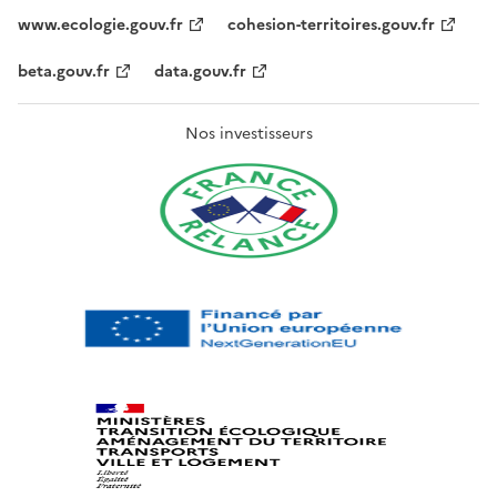
www.ecologie.gouv.fr
cohesion-territoires.gouv.fr
beta.gouv.fr
data.gouv.fr
Nos investisseurs