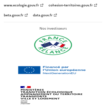
www.ecologie.gouv.fr
cohesion-territoires.gouv.fr
beta.gouv.fr
data.gouv.fr
Nos investisseurs