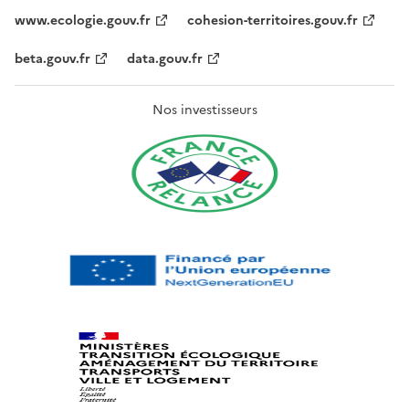
www.ecologie.gouv.fr
cohesion-territoires.gouv.fr
beta.gouv.fr
data.gouv.fr
Nos investisseurs