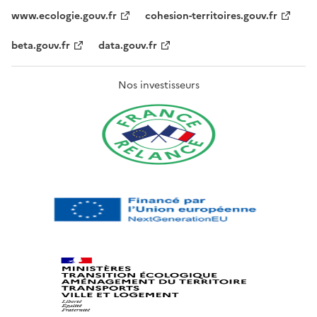
www.ecologie.gouv.fr
cohesion-territoires.gouv.fr
beta.gouv.fr
data.gouv.fr
Nos investisseurs