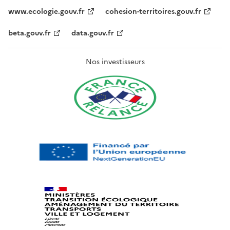
www.ecologie.gouv.fr
cohesion-territoires.gouv.fr
beta.gouv.fr
data.gouv.fr
Nos investisseurs