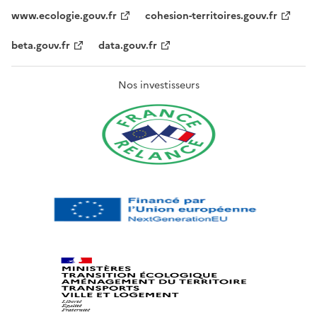
www.ecologie.gouv.fr
cohesion-territoires.gouv.fr
beta.gouv.fr
data.gouv.fr
Nos investisseurs