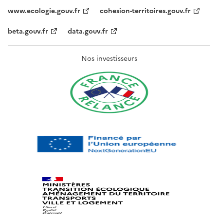
www.ecologie.gouv.fr
cohesion-territoires.gouv.fr
beta.gouv.fr
data.gouv.fr
Nos investisseurs