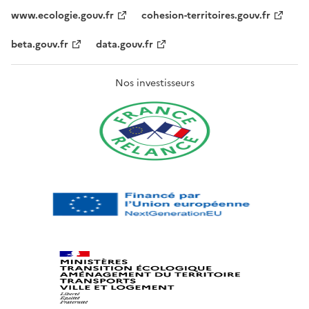
www.ecologie.gouv.fr
cohesion-territoires.gouv.fr
beta.gouv.fr
data.gouv.fr
Nos investisseurs