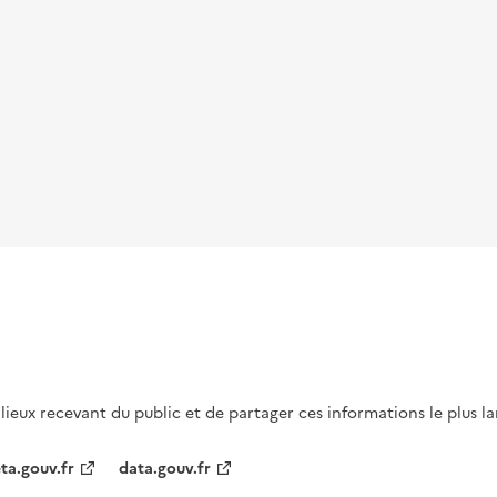
s lieux recevant du public et de partager ces informations le plus l
ta.gouv.fr
data.gouv.fr