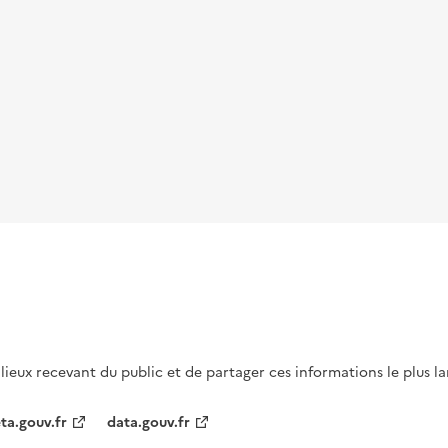
s lieux recevant du public et de partager ces informations le plus l
ta.gouv.fr
data.gouv.fr