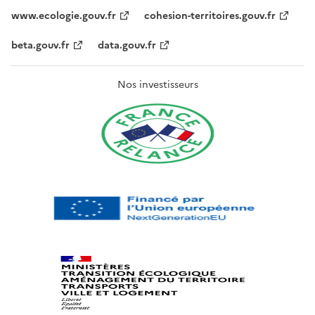
www.ecologie.gouv.fr
cohesion-territoires.gouv.fr
beta.gouv.fr
data.gouv.fr
Nos investisseurs