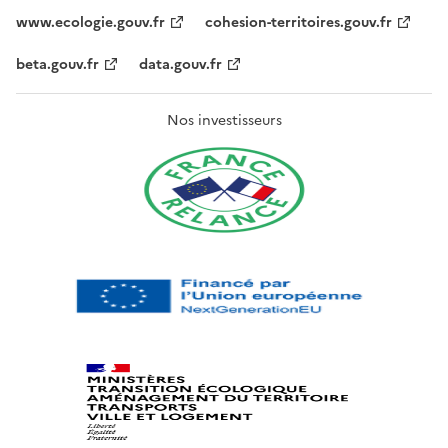
www.ecologie.gouv.fr
cohesion-territoires.gouv.fr
beta.gouv.fr
data.gouv.fr
Nos investisseurs