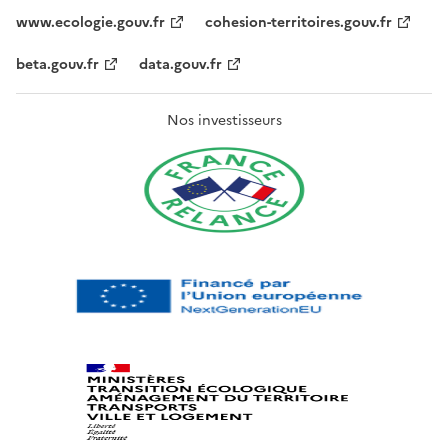
www.ecologie.gouv.fr
cohesion-territoires.gouv.fr
beta.gouv.fr
data.gouv.fr
Nos investisseurs